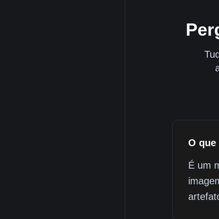
Per
Tud
O que 
É um m
imagem
artefa