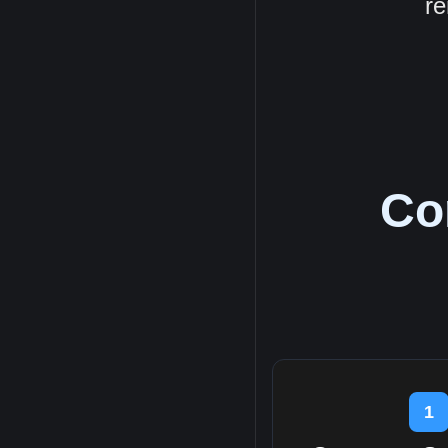
re
Co
1