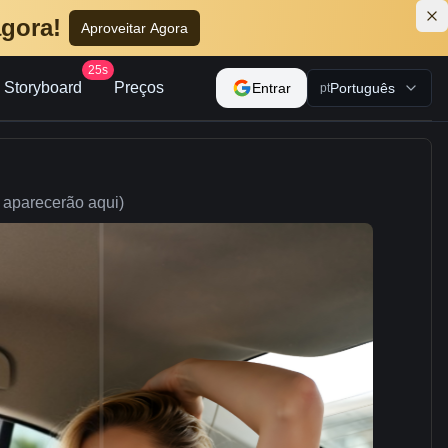
gora!
Aproveitar Agora
25s
 Storyboard
Preços
Entrar
Português
pt
 aparecerão aqui)