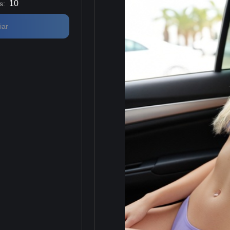
10
s
:
iar