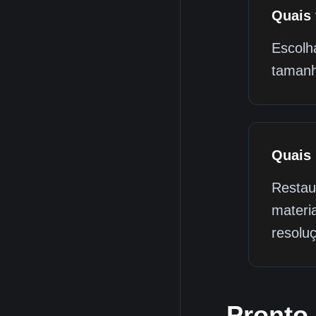
Quais 
Escolh
tamanh
Quais
Restau
materi
resolu
Pronto