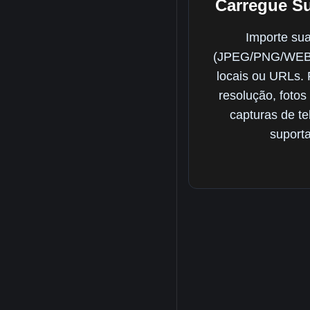
Carregue S
Importe su
(JPEG/PNG/WEBP
locais ou URLs. 
resolução, fotos
capturas de te
suport