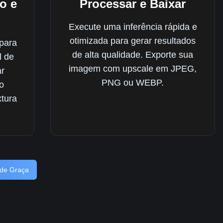
o e
Processar e Baixar
Execute uma inferência rápida e
otimizada para gerar resultados
 para
de alta qualidade. Exporte sua
l de
imagem com upscale em JPEG,
ar
PNG ou WEBP.
o
xtura
 de Graça