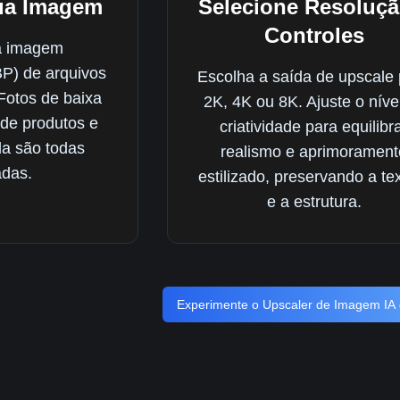
ua Imagem
Selecione Resoluçã
Controles
a imagem
) de arquivos
Escolha a saída de upscale
Fotos de baixa
2K, 4K ou 8K. Ajuste o níve
 de produtos e
criatividade para equilibr
la são todas
realismo e aprimorament
adas.
estilizado, preservando a te
e a estrutura.
Experimente o Upscaler de Imagem IA