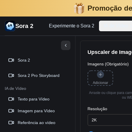
Promoção de
Sora 2
Experimente o Sora 2
IA de Vídeo
Upscaler de Imag
Sora 2
Imagens (Obrigatório)
Sora 2 Pro Storyboard
Adicionar
IA de Vídeo
Arraste ou clique para ca
ou W
Texto para Vídeo
Resolução
Imagem para Vídeo
2K
Referência ao vídeo