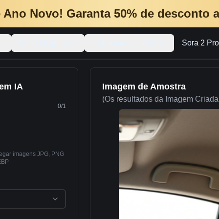
 Ano Novo! Garanta 50% de desconto a
IA de Imagem
Ferramentas de IA
Sora 2 Pro
em IA
Imagem de Amostra
(Os resultados da Imagem Criada
0
/
1
rregar imagens JPG, PNG
EBP