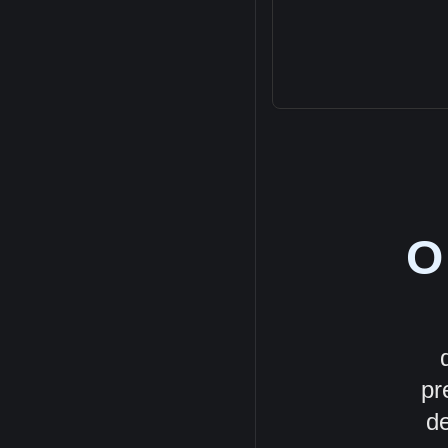
O
pr
de