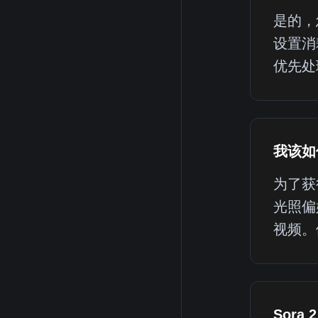
是的，
设置消
优先处
我该如
为了获
光照偏
视频。
Sora