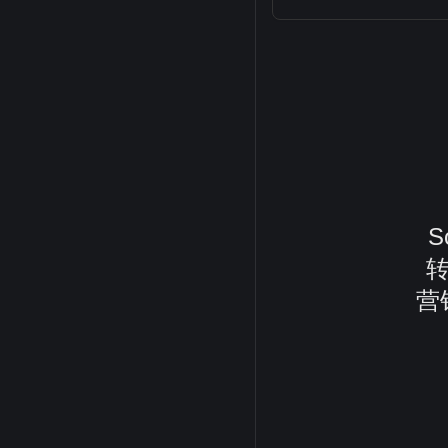
S
转
营