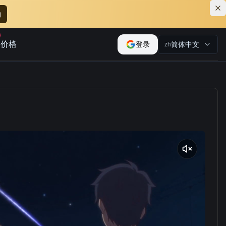
购
价格
登录
简体中文
zh
）