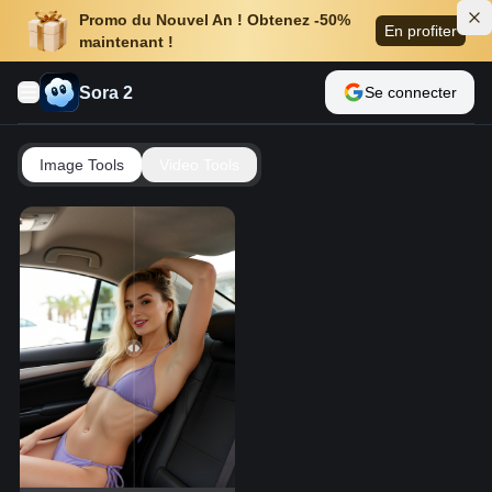
Promo du Nouvel An ! Obtenez -50%
En profiter
maintenant !
Sora 2
Se connecter
Image Tools
Video Tools