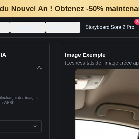
du Nouvel An ! Obtenez -50% maintenan
2
IA Image
Outils IA
Storyboard Sora 2 Pro
 IA
Image Exemple
(Les résultats de l'image créée app
0
/
1
télécharger des images
ou WEBP