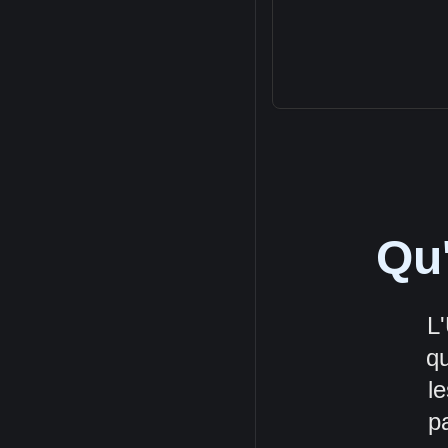
Qu'
L
qu
le
p