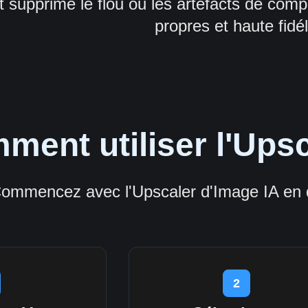
t supprime le flou ou les artefacts de comp
propres et haute fidél
ment utiliser l'Upsc
ommencez avec l'Upscaler d'Image IA en q
2