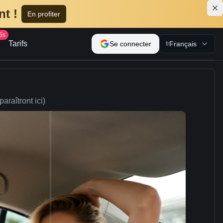
t !
En profiter
5s
Tarifs
Se connecter
Français
fr
araîtront ici)