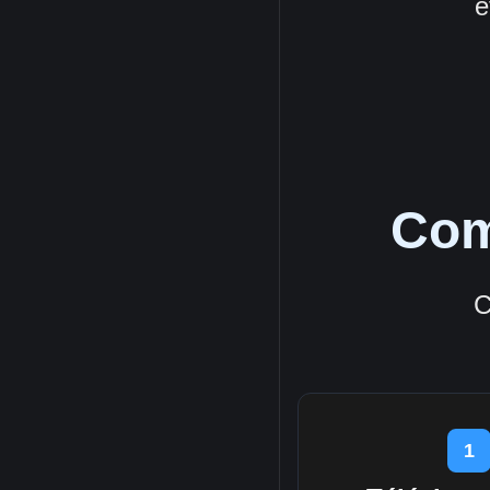
e
Com
C
1