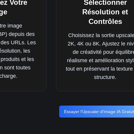
ez Votre
Sélectionner
ge
Résolution et
Contrôles
tre image
) depuis des
Choisissez la sortie upscal
u des URLs. Les
2K, 4K ou 8K. Ajustez le ni
solution, les
de créativité pour équilibr
produits et les
réalisme et amélioration sty
n sont toutes
tout en préservant la texture 
 charge.
structure.
Essayer l'Upscaler d'Image IA Gratu