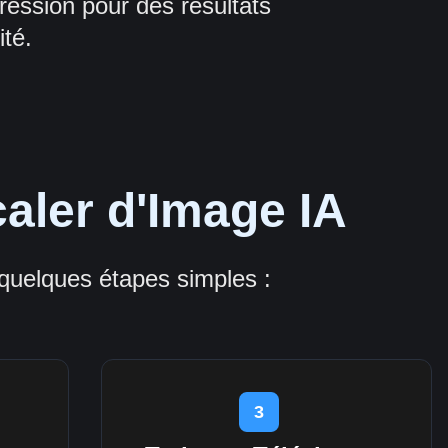
ression pour des résultats
ité.
aler d'Image IA
uelques étapes simples :
3