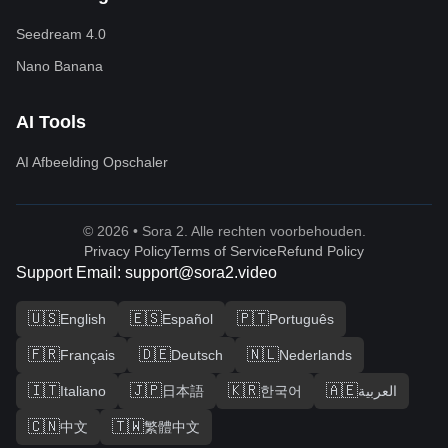
Seedream 4.0
Nano Banana
AI Tools
AI Afbeelding Opschaler
© 2026 • Sora 2. Alle rechten voorbehouden.
Privacy Policy
Terms of Service
Refund Policy
Support Email: support@sora2.video
🇺🇸
🇪🇸
🇵🇹
English
Español
Português
🇫🇷
🇩🇪
🇳🇱
Français
Deutsch
Nederlands
🇮🇹
🇯🇵
🇰🇷
🇦🇪
Italiano
日本語
한국어
العربية
🇨🇳
🇹🇼
中文
繁體中文