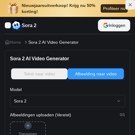
Nieuwjaarsuitverkoop! Krijg nu 50%
Profiteer nu
korting!
Sora 2
Inloggen
Home
Sora 2 AI Video Generator
Sora 2 AI Video Generator
Tekst naar video
Afbeelding naar video
Model
Sora 2
Afbeeldingen uploaden (Vereist)
0
/
1
Toevoegen