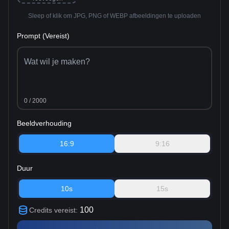
Sleep of klik om JPG, PNG of WEBP afbeeldingen te uploaden
Prompt (Vereist)
0
/ 2000
Beeldverhouding
16:9
9:16
Duur
10s
15s
100
Credits vereist
: