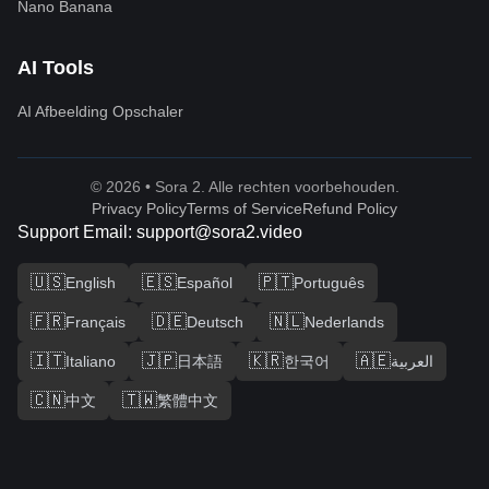
Nano Banana
AI Tools
AI Afbeelding Opschaler
© 2026 • Sora 2. Alle rechten voorbehouden.
Privacy Policy
Terms of Service
Refund Policy
Support Email: support@sora2.video
🇺🇸
🇪🇸
🇵🇹
English
Español
Português
🇫🇷
🇩🇪
🇳🇱
Français
Deutsch
Nederlands
🇮🇹
🇯🇵
🇰🇷
🇦🇪
Italiano
日本語
한국어
العربية
🇨🇳
🇹🇼
中文
繁體中文