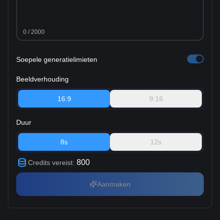
0
/ 2000
Soepele generatielimieten
Beeldverhouding
16:9
9:16
Duur
8s
12s
800
Credits vereist
:
Aanmaken