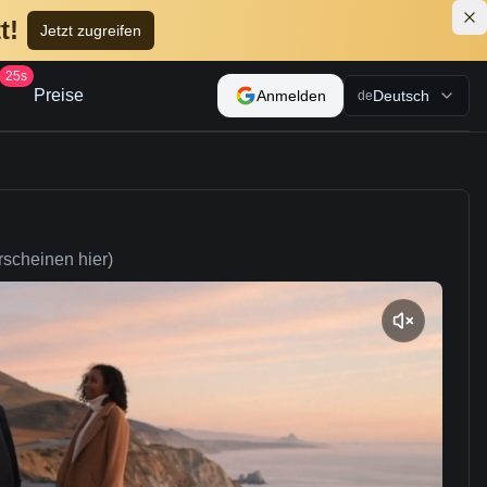
t!
Jetzt zugreifen
25s
Preise
Anmelden
Deutsch
de
rscheinen hier)