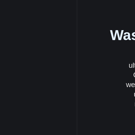
Was
u
we