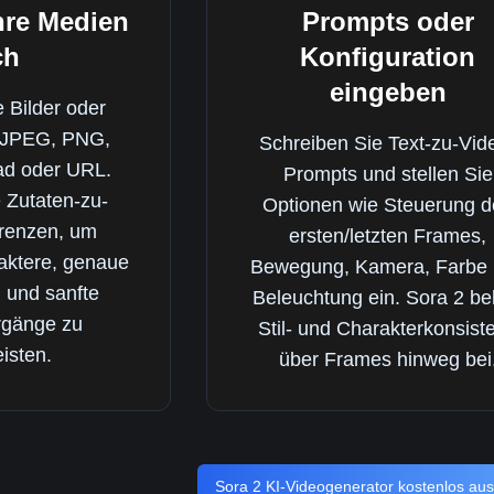
hre Medien
Prompts oder
ch
Konfiguration
eingeben
e Bilder oder
 (JPEG, PNG,
Schreiben Sie Text-zu-Vid
ad oder URL.
Prompts und stellen Sie
 Zutaten-zu-
Optionen wie Steuerung 
erenzen, um
ersten/letzten Frames,
aktere, genaue
Bewegung, Kamera, Farbe
 und sanfte
Beleuchtung ein. Sora 2 be
gänge zu
Stil- und Charakterkonsist
isten.
über Frames hinweg bei
Sora 2 KI-Videogenerator kostenlos au