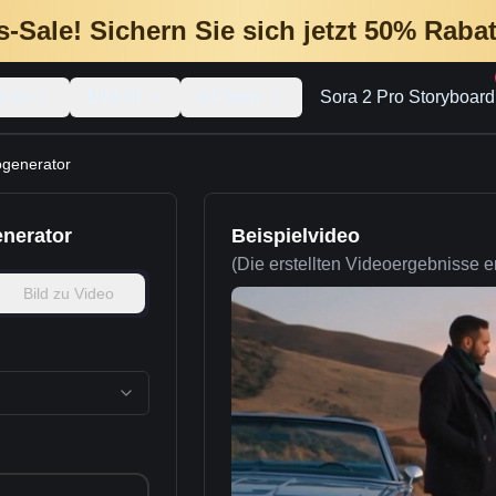
-Sale! Sichern Sie sich jetzt 50% Rabat
o-KI
Bild-KI
KI-Tools
Sora 2 Pro Storyboard
ogenerator
enerator
Beispielvideo
(Die erstellten Videoergebnisse e
Bild zu Video