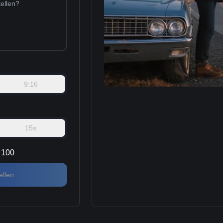
9:16
15s
100
ellen