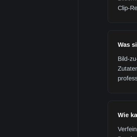
Clip-R
Was si
Bild-z
Zutate
profes
Wie ka
Verfein