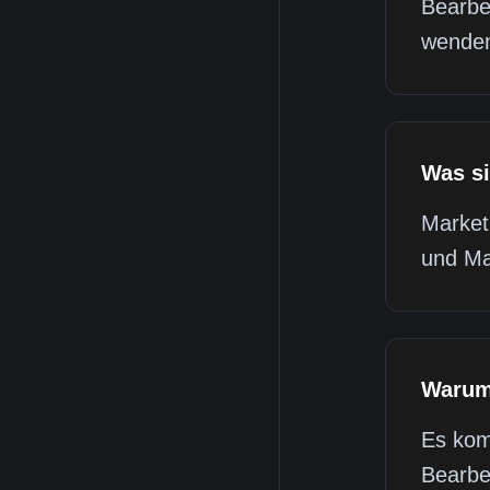
Bearbe
wenden
Was si
Marketi
und Ma
Warum 
Es kom
Bearbe