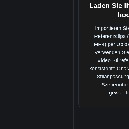
Laden Sie I
ho
Importieren Si
Referenzclips
MP4) per Uplo
Verwenden Sie
Video-Stilref
konsistente Char
Stilanpassung
Szenenüber
gewährle