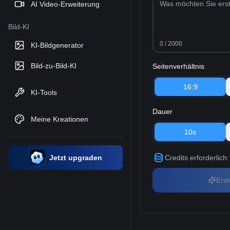
AI Video-Erweiterung
Bild-KI
0
/ 2000
KI-Bildgenerator
Bild-zu-Bild-KI
Seitenverhältnis
16:9
KI-Tools
Dauer
Meine Kreationen
10s
Jetzt upgraden
Credits erforderlich
:
Erst