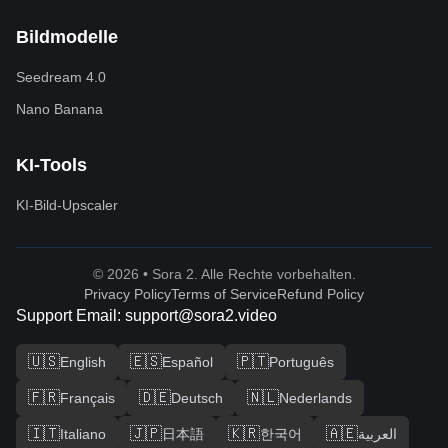
Bildmodelle
Seedream 4.0
Nano Banana
KI-Tools
KI-Bild-Upscaler
© 2026 • Sora 2. Alle Rechte vorbehalten.
Privacy Policy
Terms of Service
Refund Policy
Support Email: support@sora2.video
🇺🇸
🇪🇸
🇵🇹
English
Español
Português
🇫🇷
🇩🇪
🇳🇱
Français
Deutsch
Nederlands
🇮🇹
🇯🇵
🇰🇷
🇦🇪
Italiano
日本語
한국어
العربية