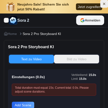
Neujahrs-Sale! Sichern Sie sich
Jetzt zugreifen
jetzt 50% Rabatt!
Sora 2
Anmelden
Home
Sora 2 Pro Storyboard KI
Sora 2 Pro Storyboard KI
Text zu Video
Bild zu Video
Verbleibend
:
15.0
s
Einstellungen
(
0.0
s)
Limit
:
15.0
s
Total duration must equal
15
s. Current total:
0.0
s. Please
adjust scene durations.
Add Scene