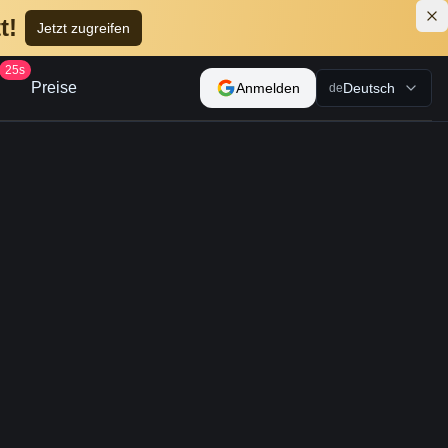
t!
Jetzt zugreifen
25s
Preise
Anmelden
Deutsch
de