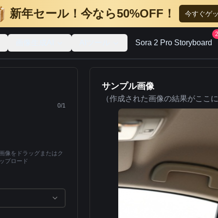
新年セール！今なら50%OFF！
今すぐゲ
画像生成AI
AIツール
Sora 2 Pro Storyboard
サンプル画像
（作成された画像の結果がここ
0
/
1
BP画像をドラッグまたはク
ップロード