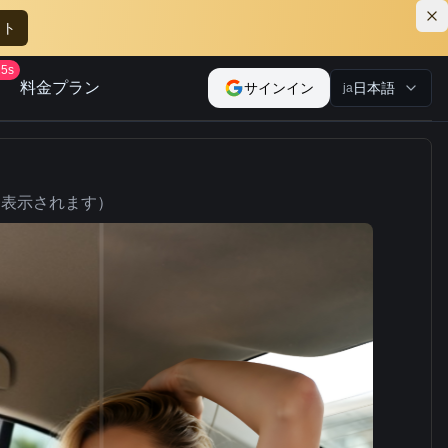
ット
25s
料金プラン
サインイン
日本語
ja
に表示されます）