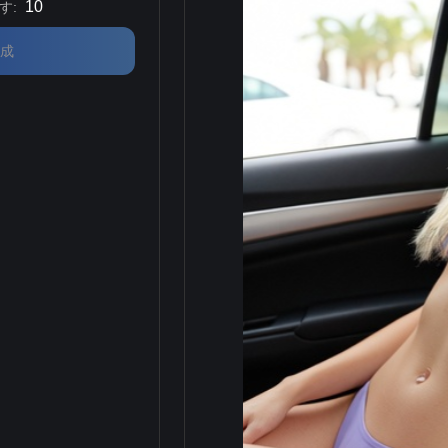
10
す
:
成