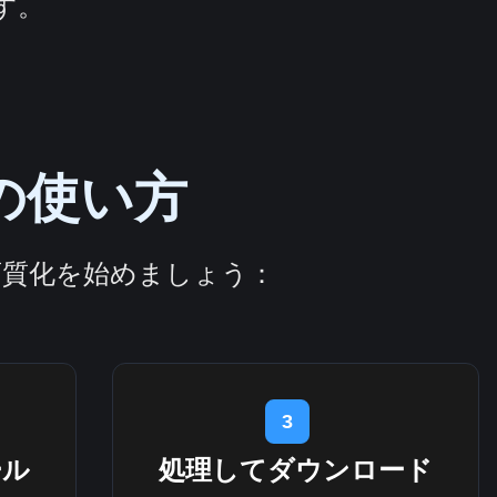
す。
の使い方
画質化を始めましょう：
3
ール
処理してダウンロード