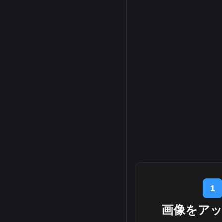
1
画像をア