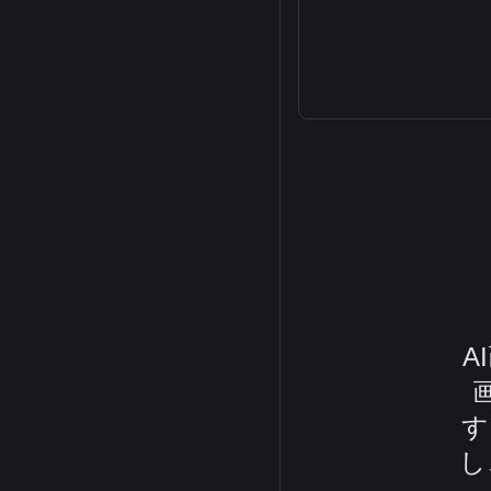
A
す
し