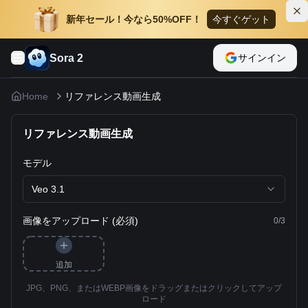
新年セール！今なら50%OFF！
今すぐゲット
Sora 2
サインイン
Home
リファレンス動画生成
リファレンス動画生成
モデル
Veo 3.1
画像をアップロード (必須)
0
/
3
追加
JPG、PNG、またはWEBP画像をドラッグまたはクリックしてアップ
ロード