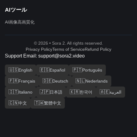
AIツール
AI画像高画質化
© 2026 • Sora 2. All rights reserved.
Privacy Policy
Terms of Service
Refund Policy
Support Email: support@sora2.video
🇺🇸
🇪🇸
🇵🇹
English
Español
Português
🇫🇷
🇩🇪
🇳🇱
Français
Deutsch
Nederlands
🇮🇹
🇯🇵
🇰🇷
🇦🇪
Italiano
日本語
한국어
العربية
🇨🇳
🇹🇼
中文
繁體中文