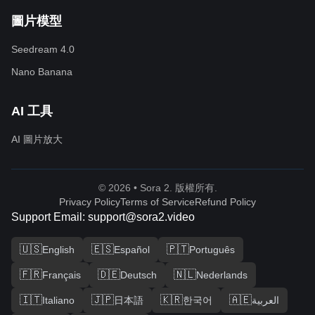
圖片模型
Seedream 4.0
Nano Banana
AI 工具
AI 圖片放大
© 2026 • Sora 2. 版權所有.
Privacy Policy
Terms of Service
Refund Policy
Support Email: support@sora2.video
🇺🇸
🇪🇸
🇵🇹
English
Español
Português
🇫🇷
🇩🇪
🇳🇱
Français
Deutsch
Nederlands
🇮🇹
🇯🇵
🇰🇷
🇦🇪
Italiano
日本語
한국어
العربية