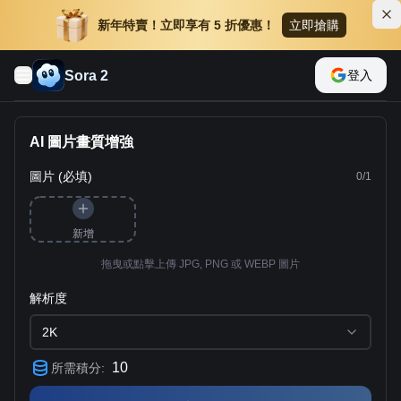
新年特賣！立即享有 5 折優惠！
立即搶購
Sora 2
登入
AI 圖片畫質增強
圖片 (必填)
0
/
1
新增
拖曳或點擊上傳 JPG, PNG 或 WEBP 圖片
解析度
2K
10
所需積分
: