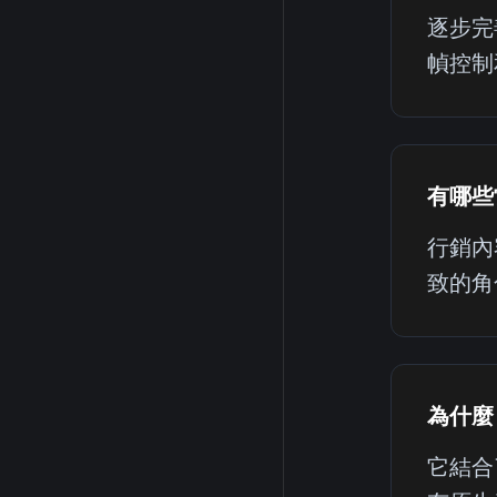
逐步完
幀控制
有哪些
行銷內
致的角
為什麼 
它結合