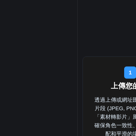
1
上傳您
透過上傳或網址
片段 (JPEG, P
「素材轉影片」
確保角色一致性
配和平滑的