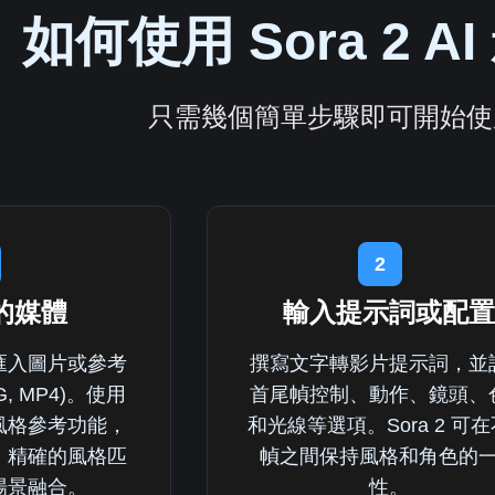
如何使用 Sora 2 
只需幾個簡單步驟即可開始使用 
2
的媒體
輸入提示詞或配置
匯入圖片或參考
撰寫文字轉影片提示詞，並
NG, MP4)。使用
首尾幀控制、動作、鏡頭、
風格參考功能，
和光線等選項。Sora 2 可
、精確的風格匹
幀之間保持風格和角色的
場景融合。
性。