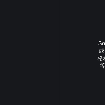
S
或
格
等