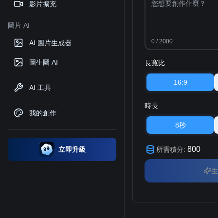
影片擴充
圖片 AI
0
/ 2000
AI 圖片生成器
圖生圖 AI
長寬比
16:9
AI 工具
時長
我的創作
8秒
800
立即升級
所需積分
:
生