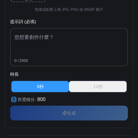
拖曳或點擊上傳 JPG, PNG 或 WEBP 圖片
提示詞 (必填)
0
/ 2000
時長
8秒
12秒
800
所需積分
:
生成