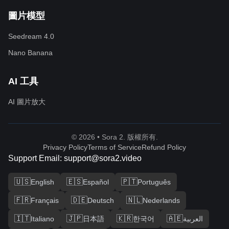
圖片模型
Seedream 4.0
Nano Banana
AI 工具
AI 圖片放大
© 2026 • Sora 2. 版權所有.
Privacy Policy
Terms of Service
Refund Policy
Support Email: support@sora2.video
🇺🇸
🇪🇸
🇵🇹
English
Español
Português
🇫🇷
🇩🇪
🇳🇱
Français
Deutsch
Nederlands
🇮🇹
🇯🇵
🇰🇷
🇦🇪
Italiano
日本語
한국어
العربية