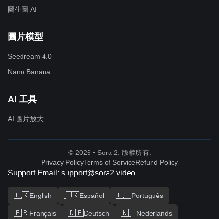
圖生圖 AI
圖片模型
Seedream 4.0
Nano Banana
AI 工具
AI 圖片放大
© 2026 • Sora 2. 版權所有.
Privacy Policy
Terms of Service
Refund Policy
Support Email: support@sora2.video
🇺🇸
🇪🇸
🇵🇹
English
Español
Português
🇫🇷
🇩🇪
🇳🇱
Français
Deutsch
Nederlands