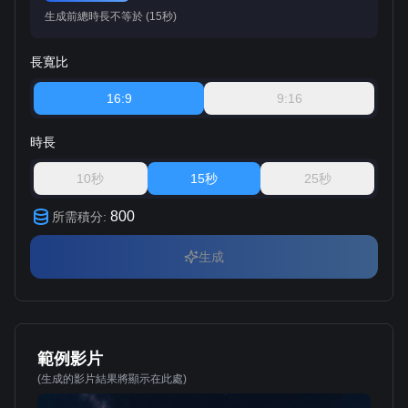
生成前總時長不等於 (15秒)
長寬比
16:9
9:16
時長
10秒
15秒
25秒
800
所需積分
:
生成
範例影片
(生成的影片結果將顯示在此處)